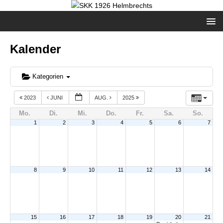
Kalender
Kategorien
2023
JUNI
AUG.
2025
Mo.
Di.
Mi.
Do.
Fr.
Sa.
So.
1
2
3
4
5
6
7
8
9
10
11
12
13
14
15
16
17
18
19
20
21