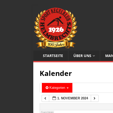
1:00
2:00
3:00
STARTSEITE
ÜBER UNS
MAN
4:00
Kalender
5:00
6:00
Kategorien
1. NOVEMBER 2024
7:00
Ganztägig