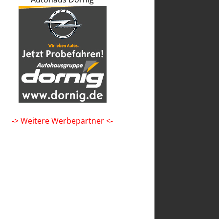
-> Weitere Werbepartner <-