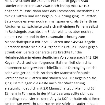
Maß erwischten die 26er, als Pia Seiferth gegen Bräu-
Dümler den ersten Satz zwar noch knapp mit 149:153
abgeben musste, dann aber das Kommando übernahm und
mit 2:1 Sätzen und vier Kegeln in Führung ging. Im letzten
Satz wurde es zwar noch einmal spannend, als Seiferth im
Abräumen schwächelte und sich mit einigen Fehlern selbst
in Bedrängnis brachte, am Ende reichte es aber noch zu
einem 119:119 und in der Gesamtabrechnung zum
Mannschaftspunkt mit 2,5:1,5 Sätzen und 545:541 Kegeln.
Einfacher stellte sich die Aufgabe für Ursula Hübner gegen
Straub dar. Bereits der erste Satz brachte für die
Helmbrechtserin einen deutlichen Vorsprung nach 142:126
Kegeln. Auch auf den folgenden Bahnen ließ sie nichts
anbrennen und gewann schließlich alle Durchgänge mehr
oder weniger deutlich, so dass der Mannschaftspunkt
verdient mit 4:0 Sätzen und starken 561:502 Kegeln an sie
ging. Damit lagen die Gäste nach der Startpaarung
erstaunlich deutlich mit 2:0 Mannschaftspunkten und 63
Zählern in Führung. In der Mittelpaarung sollte sich das
allerdings relativieren, denn Angela Küfner hatte nicht ihren
besten Tag erwischt und zudem die stärkste Lauferin Beate