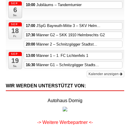
SEP.
10:00
Jubiläums – Tandemturnier
6
So.
SEP.
17:00
JSpG Bayreuth-Mitte 3 – SKV Helm...
18
17:30
Männer G2 – SKK 1910 Helmbrechts G2
Fr.
20:00
Männer 2 – Schnitzgögger Stadtst...
SEP.
13:00
Männer 1 – 1. FC Lichtenfels 1
19
16:30
Männer G1 – Schnitzgögger Stadts...
Sa.
Kalender anzeigen
WIR WERDEN UNTERSTÜTZT VON:
Autohaus Dornig
-> Weitere Werbepartner <-